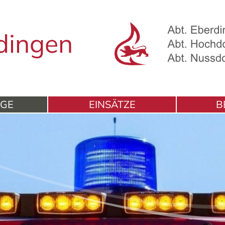
dingen
UGE
EINSÄTZE
B