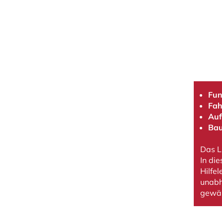
Fun
Fah
Auf
Bau
Das L
In di
Hilfe
unabh
gewäh